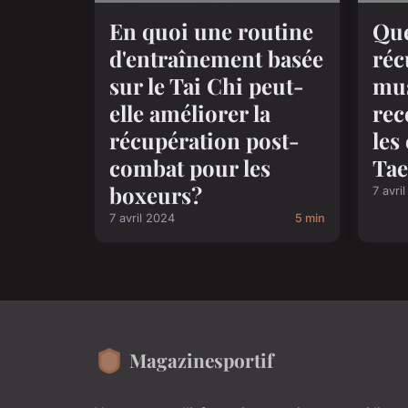
En quoi une routine
Que
d'entraînement basée
réc
sur le Tai Chi peut-
mus
elle améliorer la
re
récupération post-
les
combat pour les
Ta
boxeurs?
7 avri
7 avril 2024
5 min
Magazinesportif