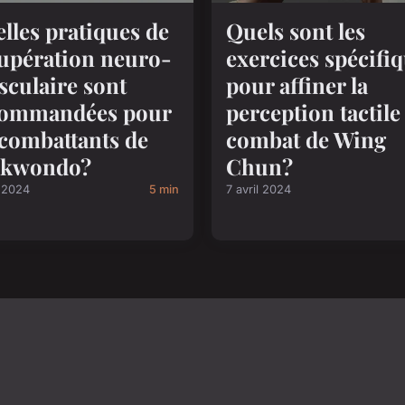
lles pratiques de
Quels sont les
upération neuro-
exercices spécifi
culaire sont
pour affiner la
commandées pour
perception tactile
 combattants de
combat de Wing
ekwondo?
Chun?
l 2024
5 min
7 avril 2024