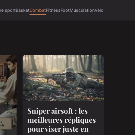
re sport
Basket
Combat
Fitness
Foot
Musculation
Vélo
Sniper airsoft : les
meilleures répliques
pour viser juste en